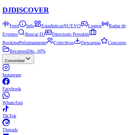
DJ
DISCOVER
Feed
Info
Estadísticas
NUEVO
Logros
Radar de
Eventos
Buscar DJ
Directorio Presskits
Booking
Próximamente
Colectivos
Descargas
Concurso
Recursos
Dto. 10%
Comunidad
Instagram
Facebook
WhatsApp
TikTok
Threads